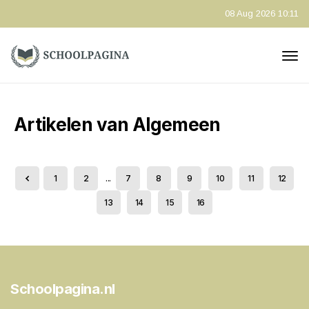
08 Aug 2026 10:11
Artikelen van Algemeen
1
2
...
7
8
9
10
11
12
13
14
15
16
Schoolpagina.nl