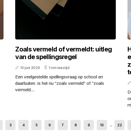
Zoals vermeld of vermeldt: uitleg
H
van de spellingsregel
e
z
10 juni 2026
1 min leestijd
t
Een veelgestelde spellingsvraag op school en
daarbuiten: is het nu "zoals vermeld" of "zoals
vermeld...
D
o
m
3
4
5
6
7
8
9
10
...
22