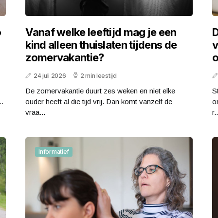
o
Vanaf welke leeftijd mag je een
D
kind alleen thuislaten tijdens de
v
zomervakantie?
o
24 juli 2026
2 min leestijd
De zomervakantie duurt zes weken en niet elke
S
..
ouder heeft al die tijd vrij. Dan komt vanzelf de
o
vraa...
r..
Informatief