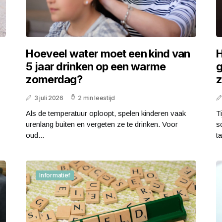
Hoeveel water moet een kind van
H
5 jaar drinken op een warme
g
zomerdag?
z
3 juli 2026
2 min leestijd
Als de temperatuur oploopt, spelen kinderen vaak
T
urenlang buiten en vergeten ze te drinken. Voor
s
oud...
ta
Informatief