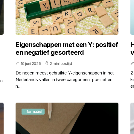
Eigenschappen met een Y: positief
H
en negatief gesorteerd
v
19 juni 2026
2 min leestijd
De negen meest gebruikte Y-eigenschappen in het
Z
Nederlands vallen in twee categorieën: positief en
k
en
n...
ee
Informatief