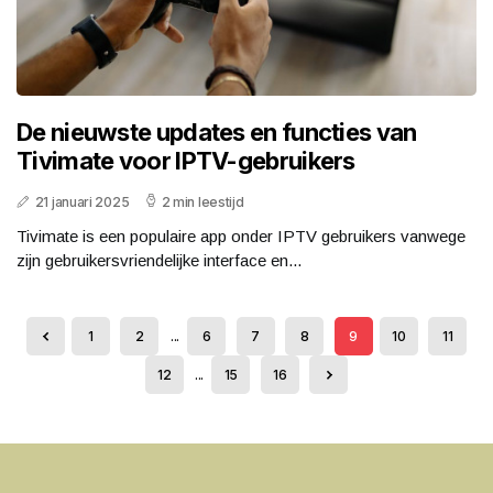
De nieuwste updates en functies van
Tivimate voor IPTV-gebruikers
21 januari 2025
2 min leestijd
Tivimate is een populaire app onder IPTV gebruikers vanwege
zijn gebruikersvriendelijke interface en...
1
2
...
6
7
8
9
10
11
12
...
15
16