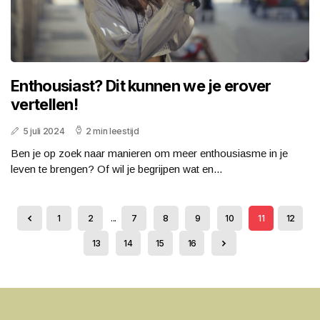
Enthousiast? Dit kunnen we je erover
vertellen!
5 juli 2024
2 min leestijd
Ben je op zoek naar manieren om meer enthousiasme in je
leven te brengen? Of wil je begrijpen wat en...
1
2
...
7
8
9
10
11
12
13
14
15
16