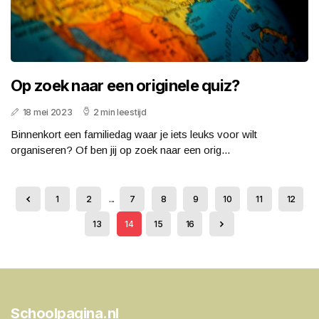
Op zoek naar een originele quiz?
18 mei 2023
2 min leestijd
Binnenkort een familiedag waar je iets leuks voor wilt
organiseren? Of ben jij op zoek naar een orig...
1
2
...
7
8
9
10
11
12
13
14
15
16
Schoolpagina.nl