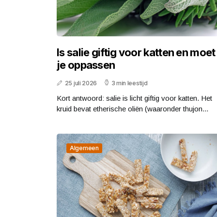
Is salie giftig voor katten en moet
je oppassen
25 juli 2026
3 min leestijd
Kort antwoord: salie is licht giftig voor katten. Het
kruid bevat etherische oliën (waaronder thujon...
Algemeen