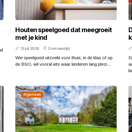
Houten speelgoed dat meegroeit
D
met je kind
k
13 juli 2026
2 min leestijd
el
Wie speelgoed uitzoekt voor thuis, in de klas of op
E
de BSO, wil vooral iets waar kinderen lang plezi...
a
ki
Algemeen