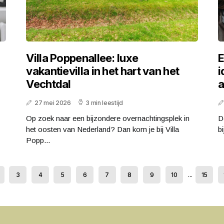
Villa Poppenallee: luxe
E
vakantievilla in het hart van het
i
Vechtdal
a
27 mei 2026
3 min leestijd
Op zoek naar een bijzondere overnachtingsplek in
D
het oosten van Nederland? Dan kom je bij Villa
bi
Popp...
3
4
5
6
7
8
9
10
...
15