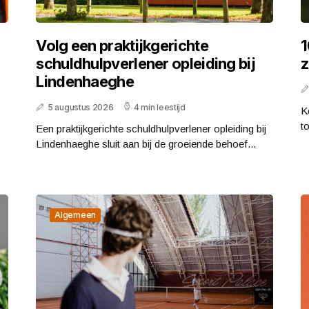
Volg een praktijkgerichte
1
schuldhulpverlener opleiding bij
z
Lindenhaeghe
5 augustus 2026
4 min leestijd
K
t
Een praktijkgerichte schuldhulpverlener opleiding bij
Lindenhaeghe sluit aan bij de groeiende behoef...
Algemeen