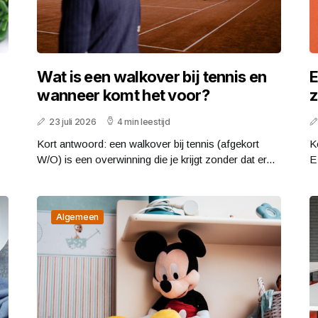
Wat is een walkover bij tennis en
E
wanneer komt het voor?
z
23 juli 2026
4 min leestijd
Kort antwoord: een walkover bij tennis (afgekort
K
W/O) is een overwinning die je krijgt zonder dat er...
E
Algemeen