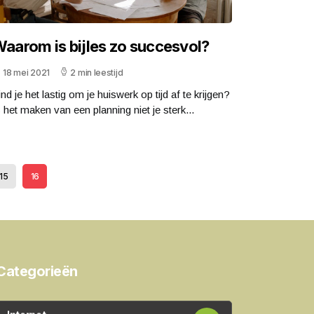
aarom is bijles zo succesvol?
18 mei 2021
2 min leestijd
nd je het lastig om je huiswerk op tijd af te krijgen?
s het maken van een planning niet je sterk...
15
16
Categorieën