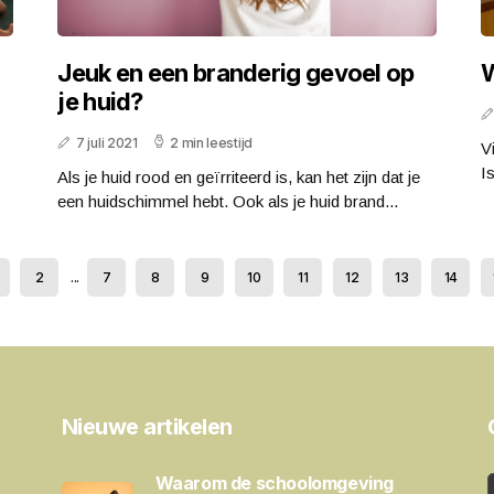
Jeuk en een branderig gevoel op
W
je huid?
7 juli 2021
2 min leestijd
Vi
I
Als je huid rood en geïrriteerd is, kan het zijn dat je
een huidschimmel hebt. Ook als je huid brand...
2
...
7
8
9
10
11
12
13
14
Nieuwe artikelen
Waarom de schoolomgeving