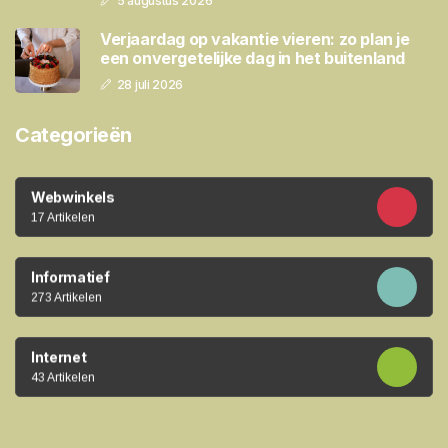
5 augustus 2026
Verjaardag op vakantie vieren: zo plan je
een onvergetelijke dag in het buitenland
28 juli 2026
Categorieën
Webwinkels
17 Artikelen
Informatief
273 Artikelen
Internet
43 Artikelen