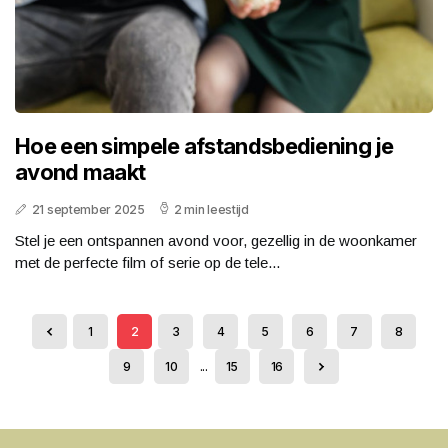
Hoe een simpele afstandsbediening je
avond maakt
21 september 2025
2 min leestijd
Stel je een ontspannen avond voor, gezellig in de woonkamer
met de perfecte film of serie op de tele...
1
2
3
4
5
6
7
8
9
10
...
15
16