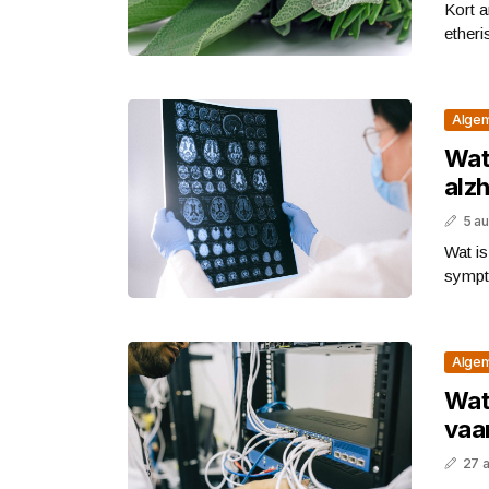
Kort a
etheri
Alge
Wat 
alz
5 a
Wat i
sympt
Alge
Wat 
vaa
27 