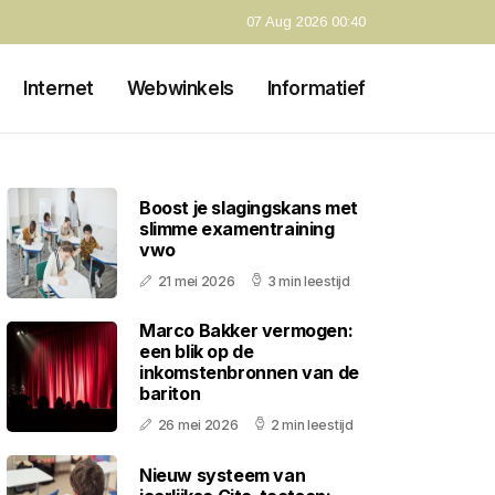
07 Aug 2026 00:40
Internet
Webwinkels
Informatief
Boost je slagingskans met
slimme examentraining
vwo
21 mei 2026
3 min leestijd
Marco Bakker vermogen:
een blik op de
inkomstenbronnen van de
bariton
26 mei 2026
2 min leestijd
Nieuw systeem van