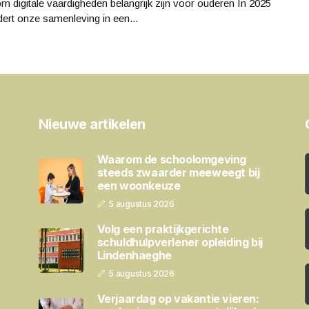
 digitale vaardigheden belangrijk zijn voor ouderen In 2025
ert onze samenleving in een...
Nieuwe artikelen
Waarom de schoolomgeving
steeds zwaarder meeweegt bij
een woonkeuze
5 augustus 2026
Volg een praktijkgerichte
schuldhulpverlener opleiding bij
Lindenhaeghe
5 augustus 2026
Verjaardag op vakantie vieren: