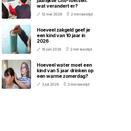
jaarlijkse Cito-toetsen:
wat verandert er?
12 mei 2026
2 min leestijd
Hoeveel zakgeld geef je
een kind van 10 jaar in
2026
19 juni 2026
2 min leestijd
Hoeveel water moet een
kind van 5 jaar drinken op
een warme zomerdag?
3 juli 2026
2 min leestijd