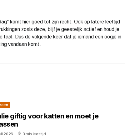
ag" komt hier goed tot zijn recht. Ook op latere leeftijd
ukkingen zoals deze, blijf je geestelijk actief en houd je
se taal. Dus de volgende keer dat je iemand een oogje in
kking vandaan komt.
meen
alie giftig voor katten en moet je
assen
uli 2026
3 min leestijd