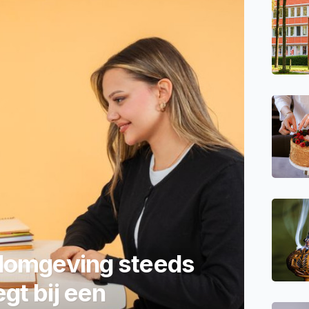
lomgeving steeds
t bij een