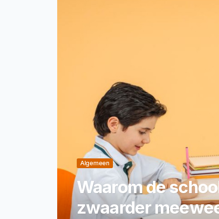
Algemeen
Waarom de schoo
zwaarder meeweeg