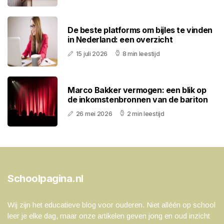
De beste platforms om bijles te vinden
in Nederland: een overzicht
15 juli 2026
8 min leestijd
Marco Bakker vermogen: een blik op
de inkomstenbronnen van de bariton
26 mei 2026
2 min leestijd
Schoolpagina.nl
Wij zijn het educatieve blog voor ouderen. Niet alléén op school
leer je elke dag, maar onze artikelen geven jong en oud inzicht