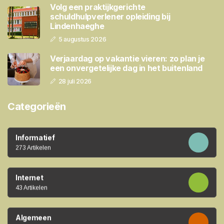
Volg een praktijkgerichte
schuldhulpverlener opleiding bij
Lindenhaeghe
5 augustus 2026
Verjaardag op vakantie vieren: zo plan je
een onvergetelijke dag in het buitenland
28 juli 2026
Categorieën
Informatief
273 Artikelen
Internet
43 Artikelen
Algemeen