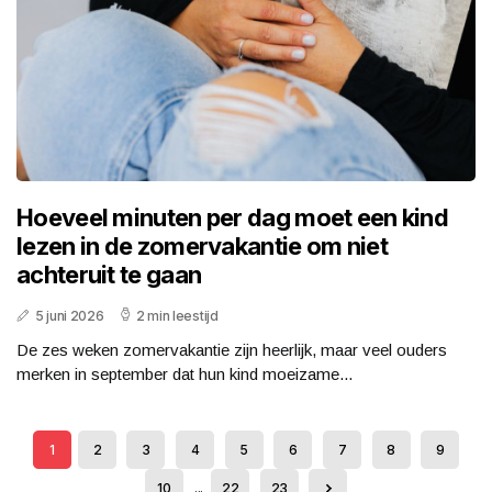
Hoeveel minuten per dag moet een kind
lezen in de zomervakantie om niet
achteruit te gaan
5 juni 2026
2 min leestijd
De zes weken zomervakantie zijn heerlijk, maar veel ouders
merken in september dat hun kind moeizame...
1
2
3
4
5
6
7
8
9
10
...
22
23