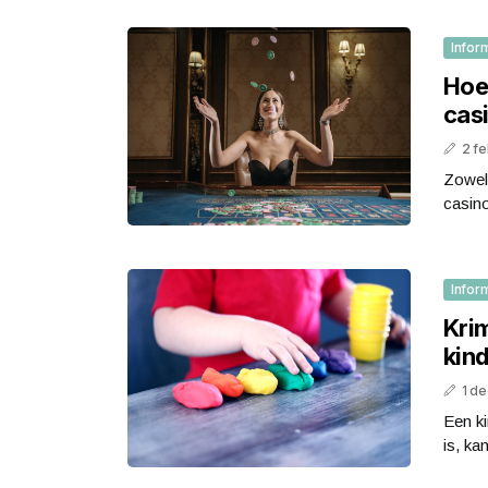
Infor
Hoe 
cas
2 fe
Zowel 
casino
Infor
Krim
kin
1 d
Een ki
is, ka