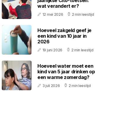
jaarlijkse Cito-toetsen:
wat verandert er?
12 mei 2026
2 min leestijd
Hoeveel zakgeld geef je
een kind van 10 jaar in
2026
19 juni 2026
2 min leestijd
Hoeveel water moet een
kind van 5 jaar drinken op
een warme zomerdag?
3 juli 2026
2 min leestijd