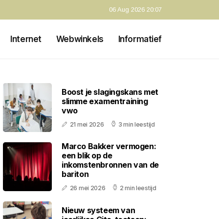
06 Aug 2026 20:07
Internet
Webwinkels
Informatief
Boost je slagingskans met
slimme examentraining
vwo
21 mei 2026
3 min leestijd
Marco Bakker vermogen:
een blik op de
inkomstenbronnen van de
bariton
26 mei 2026
2 min leestijd
Nieuw systeem van