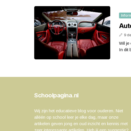
Infor
Aut
9 d
Wil je
In dit
Schoolpagina.nl
Wij zijn het educatieve blog voor ouderen. Niet
alléén op school leer je elke dag, maar onze
artikelen geven jong en oud inzicht en kennis met
zeer interessante artikelen. Heb jij een suggestie?