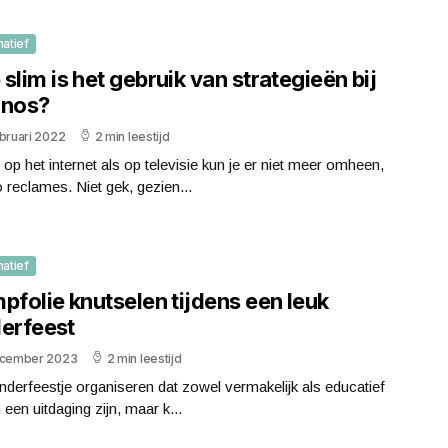
matief
slim is het gebruik van strategieën bij
inos?
bruari 2022
2 min leestijd
op het internet als op televisie kun je er niet meer omheen,
 reclames. Niet gek, gezien...
matief
pfolie knutselen tijdens een leuk
derfeest
ecember 2023
2 min leestijd
nderfeestje organiseren dat zowel vermakelijk als educatief
n een uitdaging zijn, maar k...