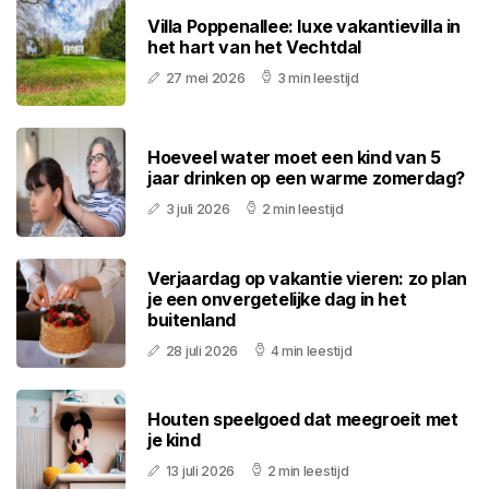
Villa Poppenallee: luxe vakantievilla in
het hart van het Vechtdal
27 mei 2026
3 min leestijd
Hoeveel water moet een kind van 5
jaar drinken op een warme zomerdag?
3 juli 2026
2 min leestijd
Verjaardag op vakantie vieren: zo plan
je een onvergetelijke dag in het
buitenland
28 juli 2026
4 min leestijd
Houten speelgoed dat meegroeit met
je kind
13 juli 2026
2 min leestijd