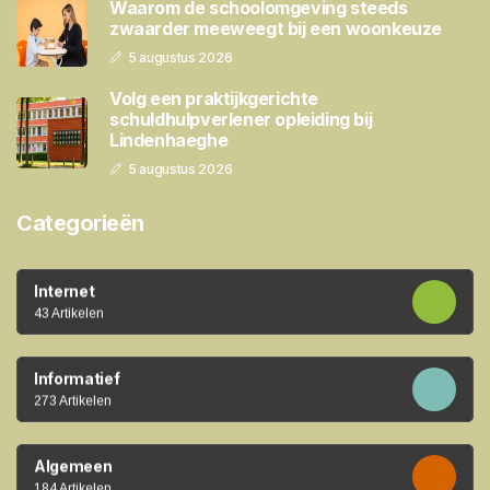
Waarom de schoolomgeving steeds
zwaarder meeweegt bij een woonkeuze
5 augustus 2026
Volg een praktijkgerichte
schuldhulpverlener opleiding bij
Lindenhaeghe
5 augustus 2026
Categorieën
Internet
43 Artikelen
Informatief
273 Artikelen
Algemeen
184 Artikelen