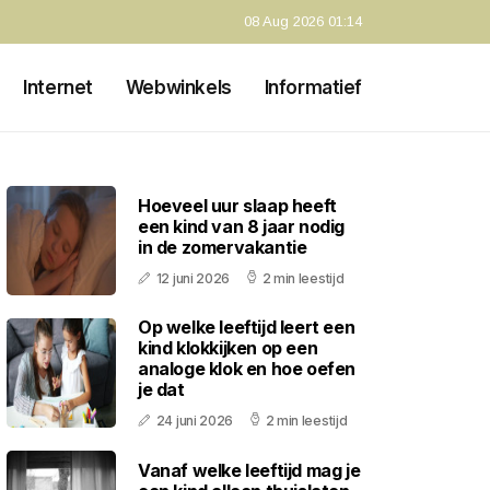
08 Aug 2026 01:14
Internet
Webwinkels
Informatief
Hoeveel uur slaap heeft
een kind van 8 jaar nodig
in de zomervakantie
12 juni 2026
2 min leestijd
Op welke leeftijd leert een
kind klokkijken op een
analoge klok en hoe oefen
je dat
24 juni 2026
2 min leestijd
Vanaf welke leeftijd mag je