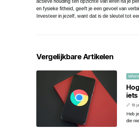
actieve houding ten opzichte van leren na je pe
en fysieke fitheid, geeft je een gevoel van ver
Investeer in jezelf, want dat is de sleutel tot ee
Vergelijkbare Artikelen
Infor
Hoge
iets
19 j
Heb j
die ni