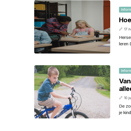
Infor
Hoe 
17 
Hersen
leren 
Infor
Vana
alle
10 j
De zom
je kin