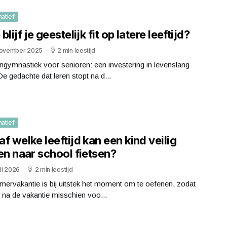
matief
blijf je geestelijk fit op latere leeftijd?
november 2025
2 min leestijd
gymnastiek voor senioren: een investering in levenslang
De gedachte dat leren stopt na d...
matief
f welke leeftijd kan een kind veilig
en naar school fietsen?
uli 2026
2 min leestijd
ervakantie is bij uitstek het moment om te oefenen, zodat
d na de vakantie misschien voo...