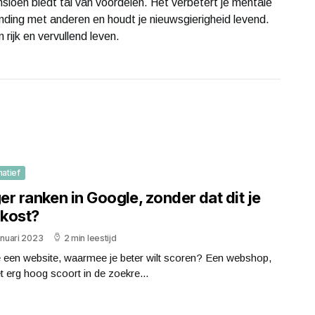
nsioen biedt tal van voordelen. Het verbetert je mentale
binding met anderen en houdt je nieuwsgierigheid levend.
n rijk en vervullend leven.
matief
r ranken in Google, zonder dat dit je
 kost?
anuari 2023
2 min leestijd
e een website, waarmee je beter wilt scoren? Een webshop,
et erg hoog scoort in de zoekre...