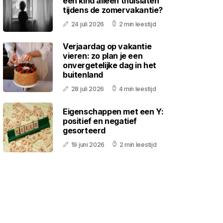
een kind alleen thuislaten
tijdens de zomervakantie?
24 juli 2026
2 min leestijd
Verjaardag op vakantie
vieren: zo plan je een
onvergetelijke dag in het
buitenland
28 juli 2026
4 min leestijd
Eigenschappen met een Y:
positief en negatief
gesorteerd
19 juni 2026
2 min leestijd