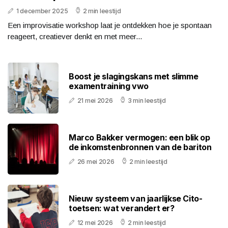
1 december 2025
2 min leestijd
Een improvisatie workshop laat je ontdekken hoe je spontaan
reageert, creatiever denkt en met meer...
Boost je slagingskans met slimme
examentraining vwo
21 mei 2026
3 min leestijd
Marco Bakker vermogen: een blik op
de inkomstenbronnen van de bariton
26 mei 2026
2 min leestijd
Nieuw systeem van jaarlijkse Cito-
toetsen: wat verandert er?
12 mei 2026
2 min leestijd