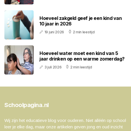
Hoeveel zakgeld geef je een kind van
10 jaar in 2026
19 juni 2026
2 min leestijd
Hoeveel water moet een kind van 5
jaar drinken op een warme zomerdag?
3 juli 2026
2 min leestijd
Schoolpagina.nl
Wij zijn het educatieve blog voor ouderen. Niet alléén op school
leer je elke dag, maar onze artikelen geven jong en oud inzicht