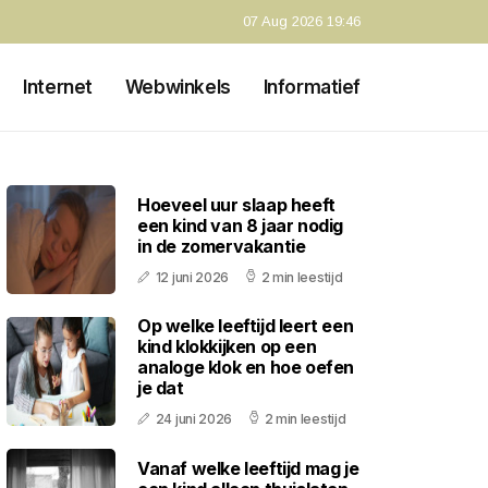
07 Aug 2026 19:46
Internet
Webwinkels
Informatief
Hoeveel uur slaap heeft
een kind van 8 jaar nodig
in de zomervakantie
12 juni 2026
2 min leestijd
Op welke leeftijd leert een
kind klokkijken op een
analoge klok en hoe oefen
je dat
24 juni 2026
2 min leestijd
Vanaf welke leeftijd mag je