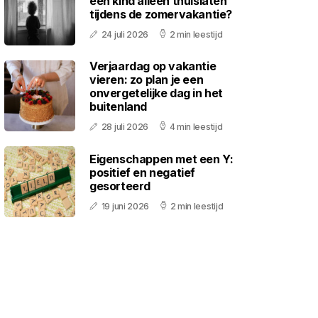
een kind alleen thuislaten
tijdens de zomervakantie?
24 juli 2026
2 min leestijd
Verjaardag op vakantie
vieren: zo plan je een
onvergetelijke dag in het
buitenland
28 juli 2026
4 min leestijd
Eigenschappen met een Y:
positief en negatief
gesorteerd
19 juni 2026
2 min leestijd