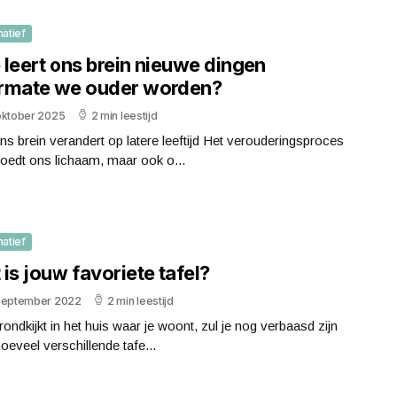
matief
 leert ons brein nieuwe dingen
rmate we ouder worden?
oktober 2025
2 min leestijd
s brein verandert op latere leeftijd Het verouderingsproces
oedt ons lichaam, maar ook o...
matief
is jouw favoriete tafel?
september 2022
2 min leestijd
 rondkijkt in het huis waar je woont, zul je nog verbaasd zijn
oeveel verschillende tafe...