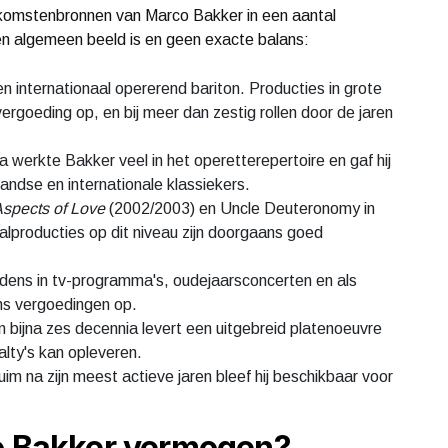
inkomstenbronnen van Marco Bakker in een aantal
een algemeen beeld is en geen exacte balans:
n internationaal opererend bariton. Producties in grote
ergoeding op, en bij meer dan zestig rollen door de jaren
 werkte Bakker veel in het operetterepertoire en gaf hij
ndse en internationale klassiekers.
spects of Love
(2002/2003) en Uncle Deuteronomy in
alproducties op dit niveau zijn doorgaans goed
edens in tv-programma's, oudejaarsconcerten en als
ns vergoedingen op.
n bijna zes decennia levert een uitgebreid platenoeuvre
alty's kan opleveren.
im na zijn meest actieve jaren bleef hij beschikbaar voor
co Bakker vermogen?