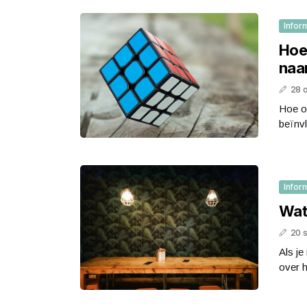
Infor
Hoe
naa
28 
Hoe on
beïnvl
Infor
Wat 
20 
Als je
over h