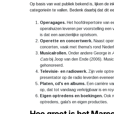
Op basis van wat publiek bekend is, lijken de 
categorieën te vallen. Bedenk daarbij dat dit 
Operagages.
Het hoofdrepertoire van ee
operahuizen leveren per voorstelling een v
is dat een aanzienlijke optelsom.
Operette en concertwerk.
Naast opera
concerten, vaak met thema's rond Nederla
Musicalrollen.
Onder andere George in
A
Cats
bij Joop van den Ende (2006). Music
gehonoreerd.
Televisie- en radiowerk.
Zijn vele optr
presentator op de radio leverden evenee
Platen, cd's en albums.
Een carrière va
op, dat tot vandaag verkrijgbaar is en roy
Eigen optredens en boekingen.
Ook ru
optredens, gala's en eigen producties.
Hoe groot is het Mar