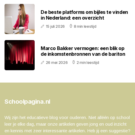
De beste platforms om bijles te vinden
in Nederland: een overzicht
15 juli 2026
8 min leestijd
Marco Bakker vermogen: een blik op
de inkomstenbronnen van de bariton
26 mei 2026
2 min leestijd
Schoolpagina.nl
Wij zijn het educatieve blog voor ouderen. Niet alléén op school
leer je elke dag, maar onze artikelen geven jong en oud inzicht
en kennis met zeer interessante artikelen. Heb jij een suggestie?