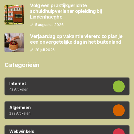
Volg een praktijkgerichte
schuldhulpverlener opleiding bij
Lindenhaeghe
5 augustus 2026
Verjaardag op vakantie vieren: zo plan je
een onvergetelijke dag in het buitenland
28 juli 2026
Categorieën
Internet
43 Artikelen
Algemeen
183 Artikelen
Webwinkels