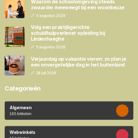
Waarom de schoolomgeving steeds
zwaarder meeweegt bij een woonkeuze
5 augustus 2026
Volg een praktijkgerichte
schuldhulpverlener opleiding bij
Lindenhaeghe
5 augustus 2026
Verjaardag op vakantie vieren: zo plan je
een onvergetelijke dag in het buitenland
28 juli 2026
Categorieën
Algemeen
183 Artikelen
Webwinkels