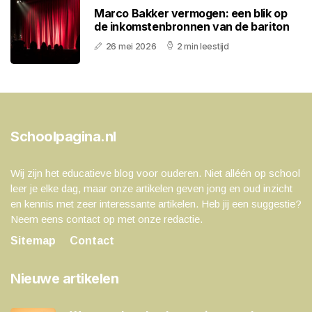
Marco Bakker vermogen: een blik op
de inkomstenbronnen van de bariton
26 mei 2026
2 min leestijd
Schoolpagina.nl
Wij zijn het educatieve blog voor ouderen. Niet alléén op school
leer je elke dag, maar onze artikelen geven jong en oud inzicht
en kennis met zeer interessante artikelen. Heb jij een suggestie?
Neem eens contact op met onze redactie.
Sitemap
Contact
Nieuwe artikelen