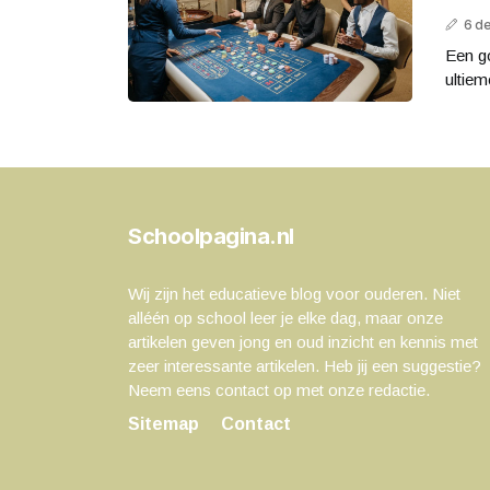
6 d
Een go
ultiem
Schoolpagina.nl
Wij zijn het educatieve blog voor ouderen. Niet
alléén op school leer je elke dag, maar onze
artikelen geven jong en oud inzicht en kennis met
zeer interessante artikelen. Heb jij een suggestie?
Neem eens contact op met onze redactie.
Sitemap
Contact