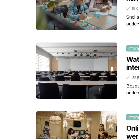
16 
Snel a
ouders
Infor
Wat
int
30 j
Bezoek
onderw
Infor
Onli
wer