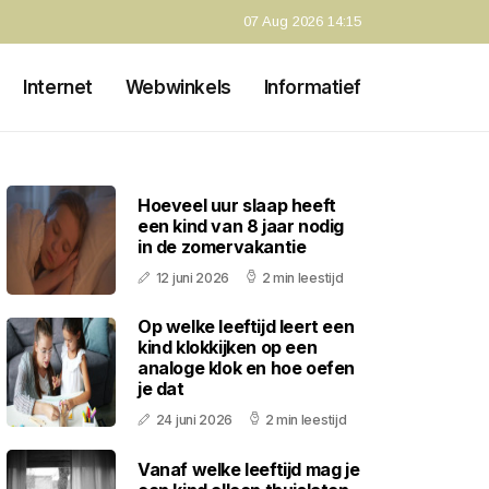
07 Aug 2026 14:15
Internet
Webwinkels
Informatief
Hoeveel uur slaap heeft
een kind van 8 jaar nodig
in de zomervakantie
12 juni 2026
2 min leestijd
Op welke leeftijd leert een
kind klokkijken op een
analoge klok en hoe oefen
je dat
24 juni 2026
2 min leestijd
Vanaf welke leeftijd mag je