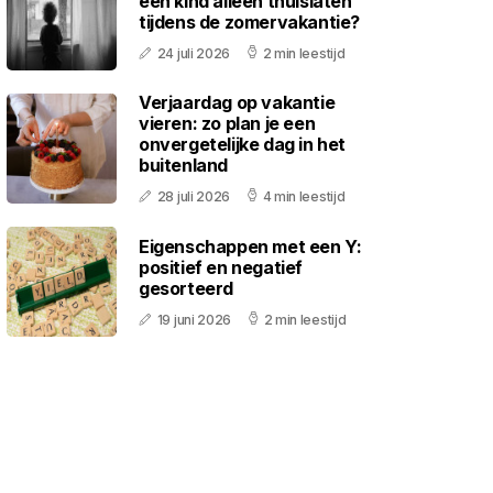
een kind alleen thuislaten
tijdens de zomervakantie?
24 juli 2026
2 min leestijd
Verjaardag op vakantie
vieren: zo plan je een
onvergetelijke dag in het
buitenland
28 juli 2026
4 min leestijd
Eigenschappen met een Y:
positief en negatief
gesorteerd
19 juni 2026
2 min leestijd