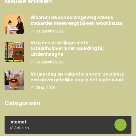
Nieuwe artikelen
Waarom de schoolomgeving steeds
zwaarder meeweegt bij een woonkeuze
5 augustus 2026
Volg een praktijkgerichte
schuldhulpverlener opleiding bij
Lindenhaeghe
5 augustus 2026
Verjaardag op vakantie vieren: zo plan je
een onvergetelijke dag in het buitenland
28 juli 2026
Categorieën
Internet
43 Artikelen