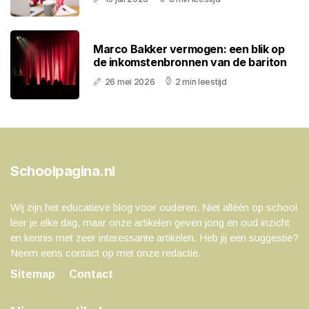
Marco Bakker vermogen: een blik op
de inkomstenbronnen van de bariton
26 mei 2026
2 min leestijd
Schoolpagina.nl
Wij zijn het educatieve blog voor ouderen. Niet alléén op school
leer je elke dag, maar onze artikelen geven jong en oud inzicht
en kennis met zeer interessante artikelen. Heb jij een suggestie?
Neem eens contact op met onze redactie.
Sitemap
Contact