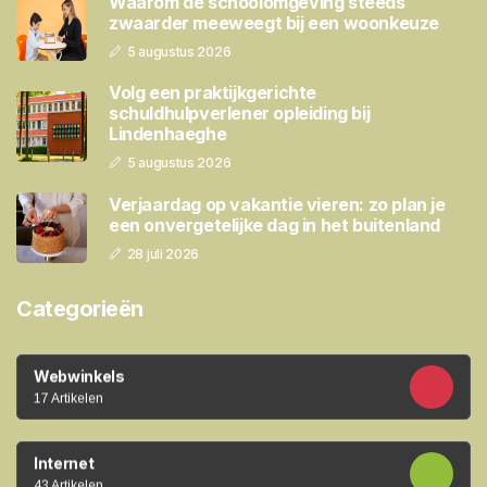
Waarom de schoolomgeving steeds
zwaarder meeweegt bij een woonkeuze
5 augustus 2026
Volg een praktijkgerichte
schuldhulpverlener opleiding bij
Lindenhaeghe
5 augustus 2026
Verjaardag op vakantie vieren: zo plan je
een onvergetelijke dag in het buitenland
28 juli 2026
Categorieën
Webwinkels
17 Artikelen
Internet
43 Artikelen