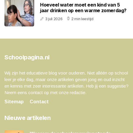
Hoeveel water moet een kind van 5
jaar drinken op een warme zomerdag?
3 juli 2026
2 min leestijd
Schoolpagina.nl
Wij zijn het educatieve blog voor ouderen. Niet alléén op school
leer je elke dag, maar onze artikelen geven jong en oud inzicht
en kennis met zeer interessante artikelen. Heb jij een suggestie?
Neem eens contact op met onze redactie.
Sitemap
Contact
Nieuwe artikelen