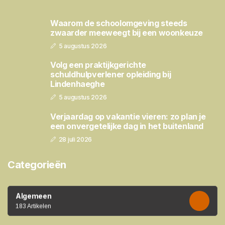
Waarom de schoolomgeving steeds
zwaarder meeweegt bij een woonkeuze
5 augustus 2026
Volg een praktijkgerichte
schuldhulpverlener opleiding bij
Lindenhaeghe
5 augustus 2026
Verjaardag op vakantie vieren: zo plan je
een onvergetelijke dag in het buitenland
28 juli 2026
Categorieën
Algemeen
183 Artikelen