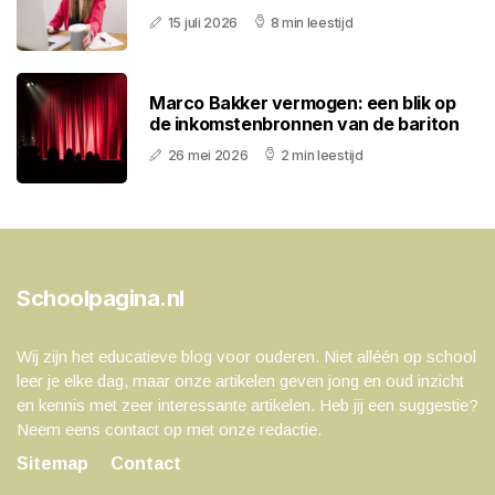
15 juli 2026
8 min leestijd
Marco Bakker vermogen: een blik op
de inkomstenbronnen van de bariton
26 mei 2026
2 min leestijd
Schoolpagina.nl
Wij zijn het educatieve blog voor ouderen. Niet alléén op school
leer je elke dag, maar onze artikelen geven jong en oud inzicht
en kennis met zeer interessante artikelen. Heb jij een suggestie?
Neem eens contact op met onze redactie.
Sitemap
Contact