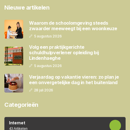
Nieuwe artikelen
Waarom de schoolomgeving steeds
zwaarder meeweegt bij een woonkeuze
5 augustus 2026
Volg een praktijkgerichte
schuldhulpverlener opleiding bij
Lindenhaeghe
5 augustus 2026
Verjaardag op vakantie vieren: zo plan je
een onvergetelijke dag in het buitenland
28 juli 2026
Categorieën
Internet
43 Artikelen