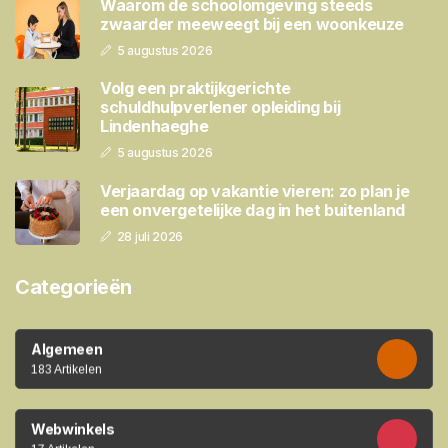
Waarom de schoolomgeving steeds
zwaarder meeweegt bij een woonkeuze
5 augustus 2026
Volg een praktijkgerichte
schuldhulpverlener opleiding bij
Lindenhaeghe
5 augustus 2026
Verjaardag op vakantie vieren: zo plan je
een onvergetelijke dag in het buitenland
28 juli 2026
Categorieën
Algemeen
183 Artikelen
Webwinkels