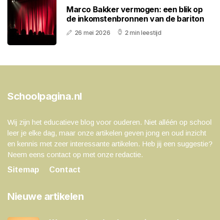
Marco Bakker vermogen: een blik op
de inkomstenbronnen van de bariton
26 mei 2026
2 min leestijd
Schoolpagina.nl
Wij zijn het educatieve blog voor ouderen. Niet alléén op school
leer je elke dag, maar onze artikelen geven jong en oud inzicht
en kennis met zeer interessante artikelen. Heb jij een suggestie?
Neem eens contact op met onze redactie.
Sitemap
Contact
Nieuwe artikelen