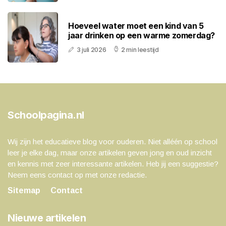
Hoeveel water moet een kind van 5
jaar drinken op een warme zomerdag?
3 juli 2026
2 min leestijd
Schoolpagina.nl
Wij zijn het educatieve blog voor ouderen. Niet alléén op school
leer je elke dag, maar onze artikelen geven jong en oud inzicht
en kennis met zeer interessante artikelen. Heb jij een suggestie?
Neem eens contact op met onze redactie.
Sitemap
Contact
Nieuwe artikelen