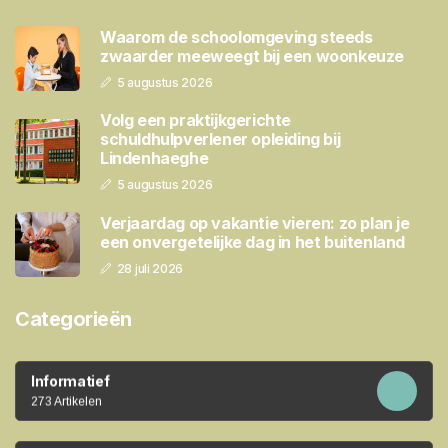
Waarom de schoolomgeving steeds
zwaarder meeweegt bij een woonkeuze
5 augustus 2026
Volg een praktijkgerichte
schuldhulpverlener opleiding bij
Lindenhaeghe
5 augustus 2026
Verjaardag op vakantie vieren: zo plan je
een onvergetelijke dag in het buitenland
28 juli 2026
Categorieën
Informatief
273 Artikelen