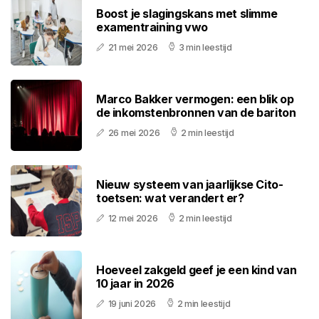
Boost je slagingskans met slimme
examentraining vwo
21 mei 2026
3 min leestijd
Marco Bakker vermogen: een blik op
de inkomstenbronnen van de bariton
26 mei 2026
2 min leestijd
Nieuw systeem van jaarlijkse Cito-
toetsen: wat verandert er?
12 mei 2026
2 min leestijd
Hoeveel zakgeld geef je een kind van
10 jaar in 2026
19 juni 2026
2 min leestijd