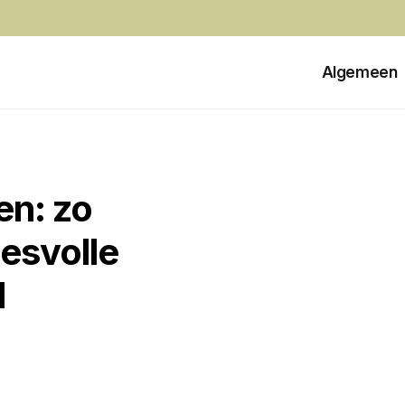
Algemeen
en: zo
esvolle
l