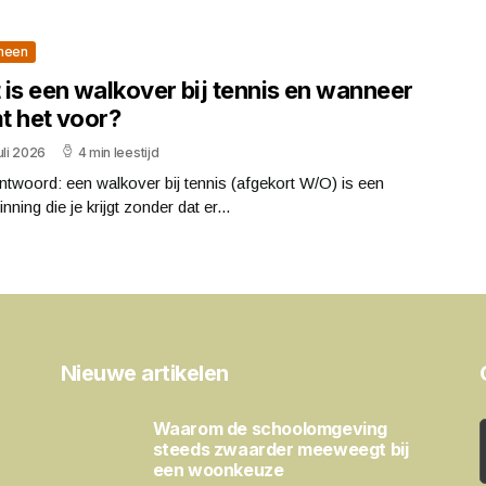
meen
 is een walkover bij tennis en wanneer
t het voor?
uli 2026
4 min leestijd
ntwoord: een walkover bij tennis (afgekort W/O) is een
nning die je krijgt zonder dat er...
Nieuwe artikelen
Waarom de schoolomgeving
steeds zwaarder meeweegt bij
een woonkeuze