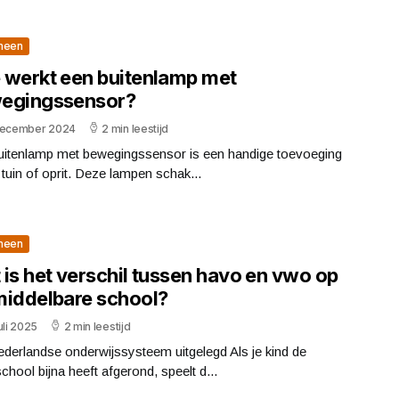
meen
 werkt een buitenlamp met
egingssensor?
december 2024
2 min leestijd
uitenlamp met bewegingssensor is een handige toevoeging
 tuin of oprit. Deze lampen schak...
meen
 is het verschil tussen havo en vwo op
middelbare school?
uli 2025
2 min leestijd
derlandse onderwijssysteem uitgelegd Als je kind de
chool bijna heeft afgerond, speelt d...