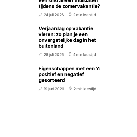
een kind alleen thuislaten
tijdens de zomervakantie?
24 juli 2026
2 min leestijd
Verjaardag op vakantie
vieren: zo plan je een
onvergetelijke dag in het
buitenland
28 juli 2026
4 min leestijd
Eigenschappen met een Y:
positief en negatief
gesorteerd
19 juni 2026
2 min leestijd