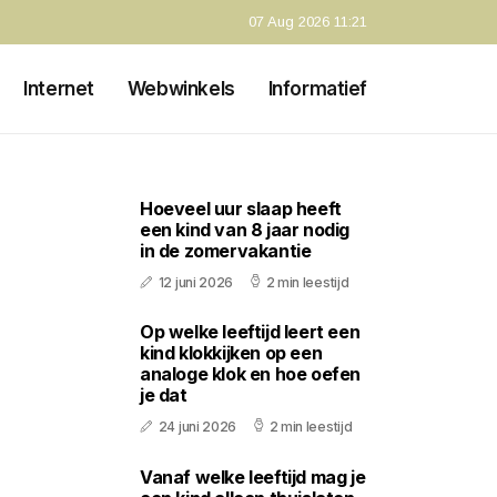
07 Aug 2026 11:21
Internet
Webwinkels
Informatief
Hoeveel uur slaap heeft
een kind van 8 jaar nodig
in de zomervakantie
12 juni 2026
2 min leestijd
Op welke leeftijd leert een
kind klokkijken op een
analoge klok en hoe oefen
je dat
24 juni 2026
2 min leestijd
Vanaf welke leeftijd mag je