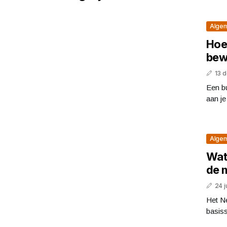
Alge
Hoe
bew
13 
Een b
aan je
Alge
Wat
de 
24 j
Het Ne
basiss