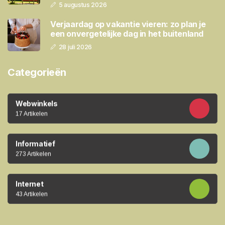
5 augustus 2026
Verjaardag op vakantie vieren: zo plan je
een onvergetelijke dag in het buitenland
28 juli 2026
Categorieën
Webwinkels
17 Artikelen
Informatief
273 Artikelen
Internet
43 Artikelen