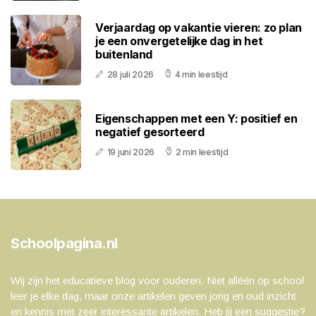
Verjaardag op vakantie vieren: zo plan
je een onvergetelijke dag in het
buitenland
28 juli 2026
4 min leestijd
Eigenschappen met een Y: positief en
negatief gesorteerd
19 juni 2026
2 min leestijd
Schoolpagina.nl
Wij zijn het educatieve blog voor ouderen. Niet alléén op school
leer je elke dag, maar onze artikelen geven jong en oud inzicht
en kennis met zeer interessante artikelen. Heb jij een suggestie?