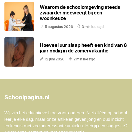
Waarom de schoolomgeving steeds
zwaarder meeweegt bij een
woonkeuze
5 augustus 2026
3 min leestijd
Hoeveel uur slaap heeft een kind van 8
jaar nodig in de zomervakantie
12 juni 2026
2 min leestijd
Schoolpagina.nl
Wij zijn het educatieve blog voor ouderen. Niet alléén op school
leer je elke dag, maar onze artikelen geven jong en oud inzicht
en kennis met zeer interessante artikelen. Heb jij een suggestie?