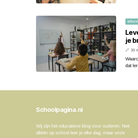
Infor
Leve
je b
30 
Waaro
dat le
Schoolpagina.nl
Wij zijn het educatieve blog voor ouderen. Niet
alléén op school leer je elke dag, maar onze