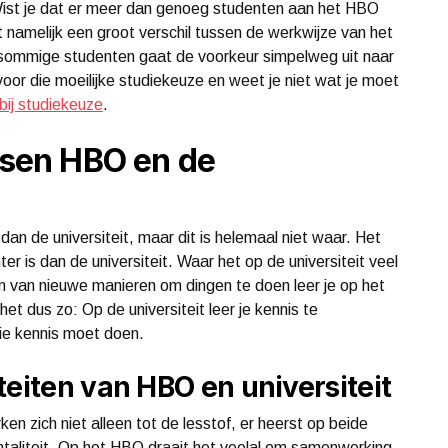
. Wist je dat er meer dan genoeg studenten aan het HBO
 namelijk een groot verschil tussen de werkwijze van het
 sommige studenten gaat de voorkeur simpelweg uit naar
u voor die moeilijke studiekeuze en weet je niet wat je moet
 bij studiekeuze
.
ussen HBO en de
dan de universiteit, maar dit is helemaal niet waar. Het
ter is dan de universiteit. Waar het op de universiteit veel
n van nieuwe manieren om dingen te doen leer je op het
t dus zo: Op de universiteit leer je kennis te
die kennis moet doen.
teiten van HBO en universiteit
en zich niet alleen tot de lesstof, er heerst op beide
ntaliteit. Op het HBO draait het veelal om samenwerking.