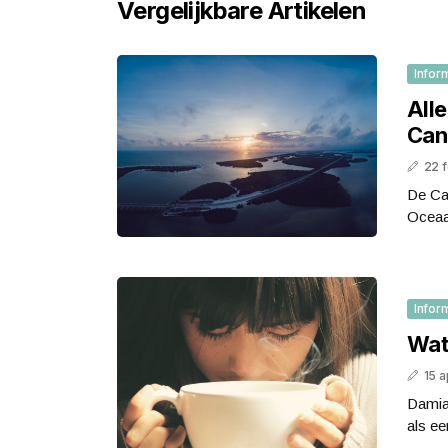
Vergelijkbare Artikelen
Infor
All
Can
22 
De Can
Oceaan
Infor
Wat
15 a
Damia
als ee