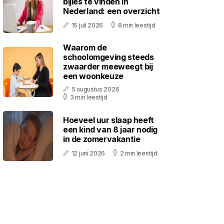
bijles te vinden in
Nederland: een overzicht
15 juli 2026
8 min leestijd
Waarom de
schoolomgeving steeds
zwaarder meeweegt bij
een woonkeuze
5 augustus 2026
3 min leestijd
Hoeveel uur slaap heeft
een kind van 8 jaar nodig
in de zomervakantie
12 juni 2026
2 min leestijd