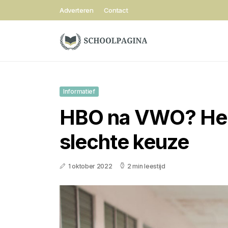
Adverteren
Contact
Informatief
HBO na VWO? Hel
slechte keuze
1 oktober 2022
2 min leestijd