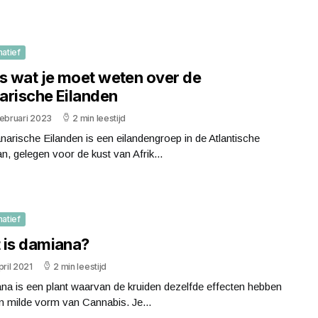
matief
es wat je moet weten over de
arische Eilanden
februari 2023
2 min leestijd
arische Eilanden is een eilandengroep in de Atlantische
, gelegen voor de kust van Afrik...
matief
 is damiana?
pril 2021
2 min leestijd
na is een plant waarvan de kruiden dezelfde effecten hebben
n milde vorm van Cannabis. Je...