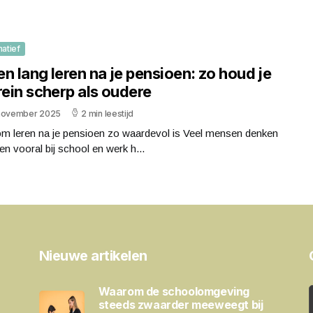
matief
n lang leren na je pensioen: zo houd je
rein scherp als oudere
november 2025
2 min leestijd
m leren na je pensioen zo waardevol is Veel mensen denken
ren vooral bij school en werk h...
Nieuwe artikelen
Waarom de schoolomgeving
steeds zwaarder meeweegt bij