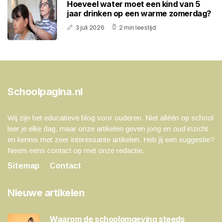
Hoeveel water moet een kind van 5
jaar drinken op een warme zomerdag?
3 juli 2026
2 min leestijd
Schoolpagina.nl
Wij zijn het educatieve blog voor ouderen. Niet alléén op school
leer je elke dag, maar onze artikelen geven jong en oud inzicht
en kennis met zeer interessante artikelen. Heb jij een suggestie?
Neem eens contact op met onze redactie.
Sitemap
Contact
Nieuwe artikelen
Waarom de schoolomgeving steeds