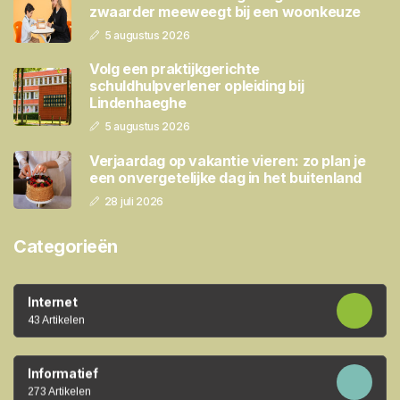
zwaarder meeweegt bij een woonkeuze
5 augustus 2026
Volg een praktijkgerichte
schuldhulpverlener opleiding bij
Lindenhaeghe
5 augustus 2026
Verjaardag op vakantie vieren: zo plan je
een onvergetelijke dag in het buitenland
28 juli 2026
Categorieën
Internet
43 Artikelen
Informatief
273 Artikelen