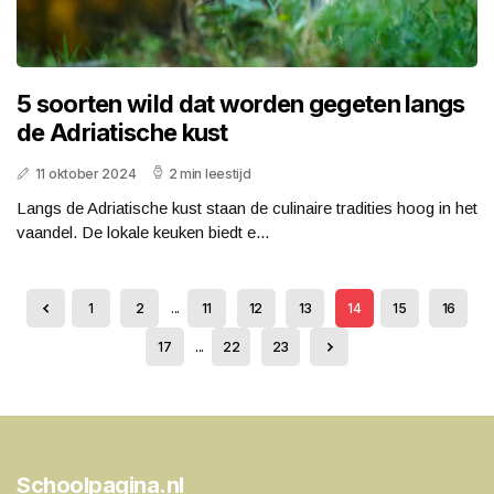
5 soorten wild dat worden gegeten langs
de Adriatische kust
11 oktober 2024
2 min leestijd
Langs de Adriatische kust staan de culinaire tradities hoog in het
vaandel. De lokale keuken biedt e...
1
2
...
11
12
13
14
15
16
17
...
22
23
Schoolpagina.nl