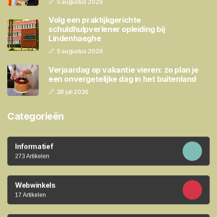
5 augustus 2026
Volg een praktijkgerichte
schuldhulpverlener opleiding bij
Lindenhaeghe
5 augustus 2026
Verjaardag op vakantie vieren: zo plan je
een onvergetelijke dag in het buitenland
28 juli 2026
Categorieën
Informatief
273 Artikelen
Webwinkels
17 Artikelen