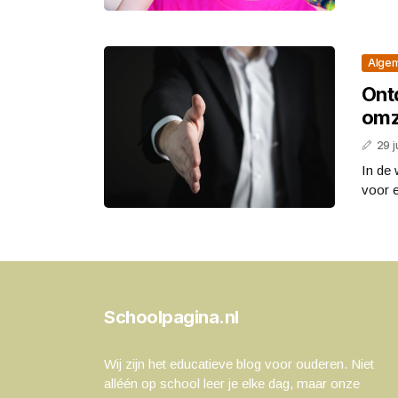
Alge
Ont
omz
29 j
In de 
voor e
Schoolpagina.nl
Wij zijn het educatieve blog voor ouderen. Niet
alléén op school leer je elke dag, maar onze