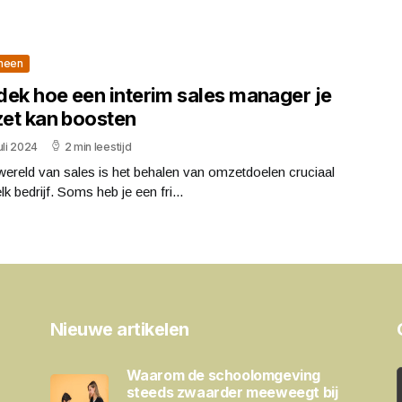
meen
dek hoe een interim sales manager je
et kan boosten
uli 2024
2 min leestijd
wereld van sales is het behalen van omzetdoelen cruciaal
lk bedrijf. Soms heb je een fri...
Nieuwe artikelen
Waarom de schoolomgeving
steeds zwaarder meeweegt bij