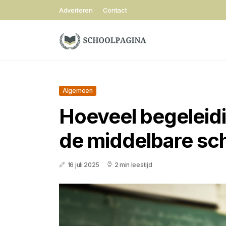
Adverteren
Contact
Algemeen
Hoeveel begeleidin
de middelbare sc
16 juli 2025
2 min leestijd