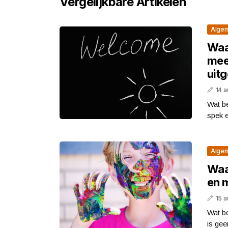
Vergelijkbare Artikelen
Alge
Waa
mee
uit
14 
Wat b
spek 
Alge
Waa
en 
15 
Wat be
is gee