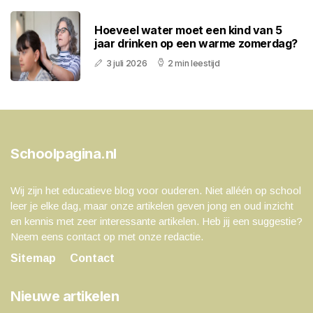
Hoeveel water moet een kind van 5
jaar drinken op een warme zomerdag?
3 juli 2026
2 min leestijd
Schoolpagina.nl
Wij zijn het educatieve blog voor ouderen. Niet alléén op school
leer je elke dag, maar onze artikelen geven jong en oud inzicht
en kennis met zeer interessante artikelen. Heb jij een suggestie?
Neem eens contact op met onze redactie.
Sitemap
Contact
Nieuwe artikelen