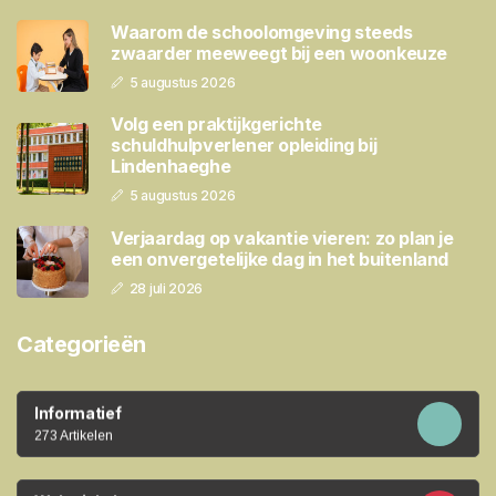
Waarom de schoolomgeving steeds
zwaarder meeweegt bij een woonkeuze
5 augustus 2026
Volg een praktijkgerichte
schuldhulpverlener opleiding bij
Lindenhaeghe
5 augustus 2026
Verjaardag op vakantie vieren: zo plan je
een onvergetelijke dag in het buitenland
28 juli 2026
Categorieën
Informatief
273 Artikelen