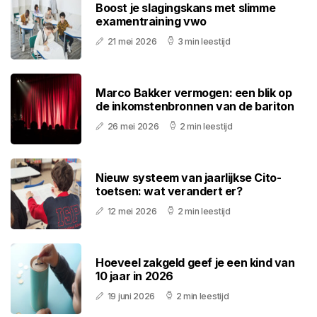
Boost je slagingskans met slimme
examentraining vwo
21 mei 2026
3 min leestijd
Marco Bakker vermogen: een blik op
de inkomstenbronnen van de bariton
26 mei 2026
2 min leestijd
Nieuw systeem van jaarlijkse Cito-
toetsen: wat verandert er?
12 mei 2026
2 min leestijd
Hoeveel zakgeld geef je een kind van
10 jaar in 2026
19 juni 2026
2 min leestijd