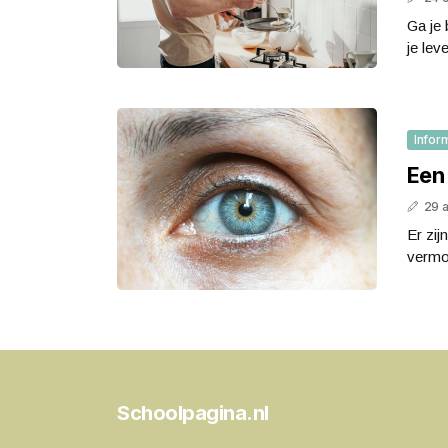
Ga je 
je lev
Infor
Een 
29 a
Er zij
vermo
Schoolpagina.nl