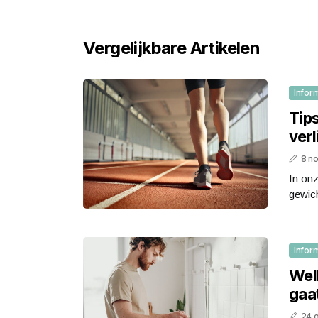
Vergelijkbare Artikelen
Infor
Tip
ver
8 n
In onz
gewich
Infor
Welk
gaa
24 