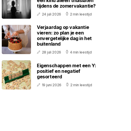
een kind alleen thuislaten
tijdens de zomervakantie?
24 juli 2026
2 min leestijd
Verjaardag op vakantie
vieren: zo plan je een
onvergetelijke dag in het
buitenland
28 juli 2026
4 min leestijd
Eigenschappen met een Y:
positief en negatief
gesorteerd
19 juni 2026
2 min leestijd