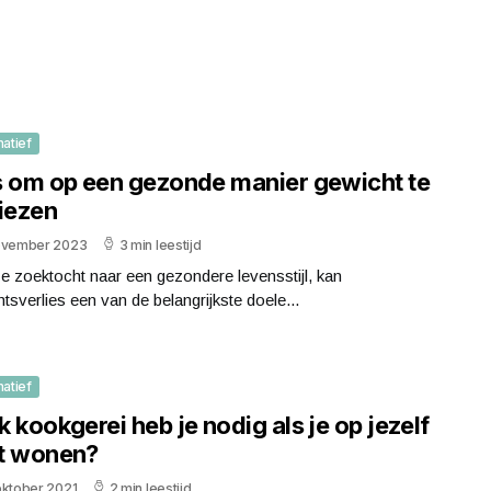
matief
s om op een gezonde manier gewicht te
liezen
ovember 2023
3 min leestijd
e zoektocht naar een gezondere levensstijl, kan
tsverlies een van de belangrijkste doele...
matief
 kookgerei heb je nodig als je op jezelf
t wonen?
oktober 2021
2 min leestijd