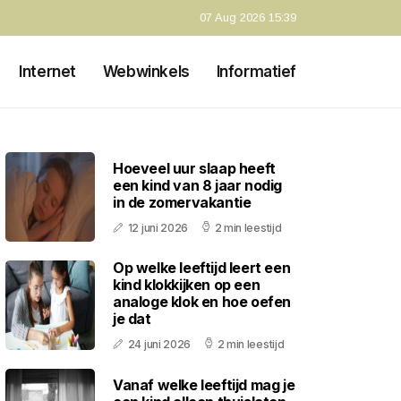
07 Aug 2026 15:39
Internet
Webwinkels
Informatief
Hoeveel uur slaap heeft
een kind van 8 jaar nodig
in de zomervakantie
12 juni 2026
2 min leestijd
Op welke leeftijd leert een
kind klokkijken op een
analoge klok en hoe oefen
je dat
24 juni 2026
2 min leestijd
Vanaf welke leeftijd mag je