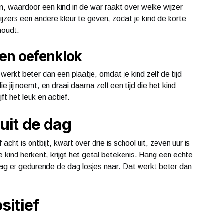
en, waardoor een kind in de war raakt over welke wijzer
jzers een andere kleur te geven, zodat je kind de korte
houdt.
en oefenklok
erkt beter dan een plaatje, omdat je kind zelf de tijd
ie jij noemt, en draai daarna zelf een tijd die het kind
ft het leuk en actief.
it de dag
cht is ontbijt, kwart over drie is school uit, zeven uur is
je kind herkent, krijgt het getal betekenis. Hang een echte
ag er gedurende de dag losjes naar. Dat werkt beter dan
ositief