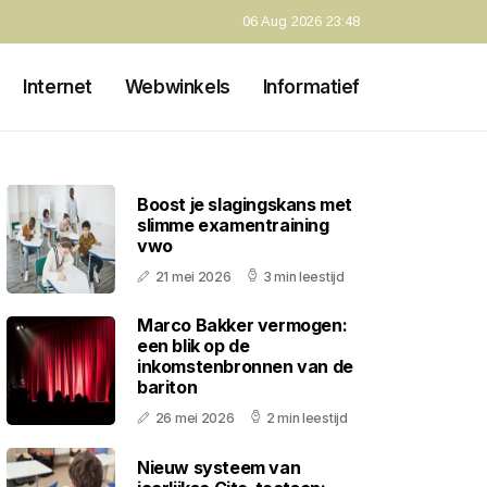
06 Aug 2026 23:48
Internet
Webwinkels
Informatief
Boost je slagingskans met
slimme examentraining
vwo
21 mei 2026
3 min leestijd
Marco Bakker vermogen:
een blik op de
inkomstenbronnen van de
bariton
26 mei 2026
2 min leestijd
Nieuw systeem van