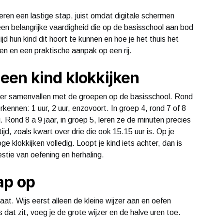
deren een lastige stap, juist omdat digitale schermen
et een belangrijke vaardigheid die op de basisschool aan bod
jd hun kind dit hoort te kunnen en hoe je het thuis het
jden en een praktische aanpak op een rij.
 een kind klokkijken
veer samenvallen met de groepen op de basisschool. Rond
erkennen: 1 uur, 2 uur, enzovoort. In groep 4, rond 7 of 8
. Rond 8 a 9 jaar, in groep 5, leren ze de minuten precies
jd, zoals kwart over drie die ook 15.15 uur is. Op je
 klokkijken volledig. Loopt je kind iets achter, dan is
estie van oefening en herhaling.
ap op
aat. Wijs eerst alleen de kleine wijzer aan en oefen
s dat zit, voeg je de grote wijzer en de halve uren toe.