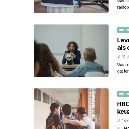
Wat i
radiop
Infor
Leve
als 
10 
Waaro
dat le
Infor
HBO
keu
1 o
Na HA