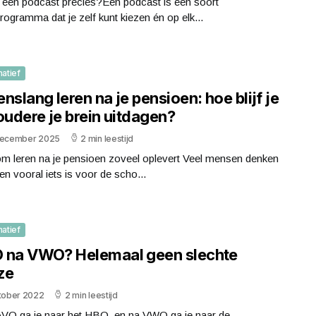
s een podcast precies?Een podcast is een soort
rogramma dat je zelf kunt kiezen én op elk...
matief
nslang leren na je pensioen: hoe blijf je
oudere je brein uitdagen?
december 2025
2 min leestijd
m leren na je pensioen zoveel oplevert Veel mensen denken
ren vooral iets is voor de scho...
matief
 na VWO? Helemaal geen slechte
ze
ktober 2022
2 min leestijd
VO ga je naar het HBO, en na VWO ga je naar de