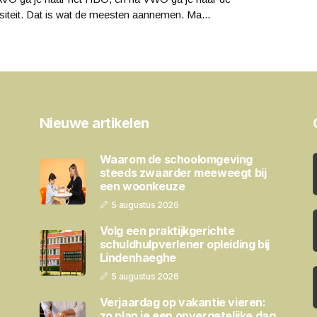
siteit. Dat is wat de meesten aannemen. Ma...
Nieuwe artikelen
Waarom de schoolomgeving
steeds zwaarder meeweegt bij
een woonkeuze
5 augustus 2026
Volg een praktijkgerichte
schuldhulpverlener opleiding bij
Lindenhaeghe
5 augustus 2026
Verjaardag op vakantie vieren:
zo plan je een onvergetelijke dag