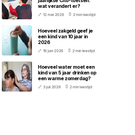
jaarlijkse Cito-toetsen:
wat verandert er?
12 mei 2026
2 min leestijd
Hoeveel zakgeld geef je
een kind van 10 jaar in
2026
19 juni 2026
2 min leestijd
Hoeveel water moet een
kind van 5 jaar drinken op
een warme zomerdag?
3 juli 2026
2 min leestijd